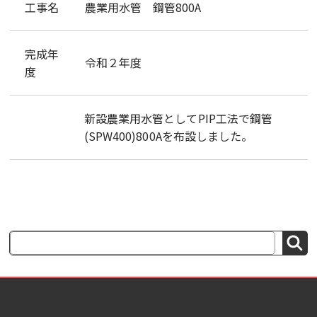
工事名
農業用水管 鋼管800A
完成年
令和２年度
度
新設農業用水管としてPIP工法で鋼管
(SPW400)800Aを布設しました。
検
索