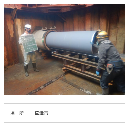
場 所
草津市