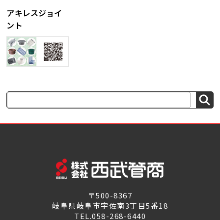
アキレスジョイ
ント
検
索
〒500-8367
岐阜県岐阜市宇佐南3丁目5番18
TEL.058-268-6440